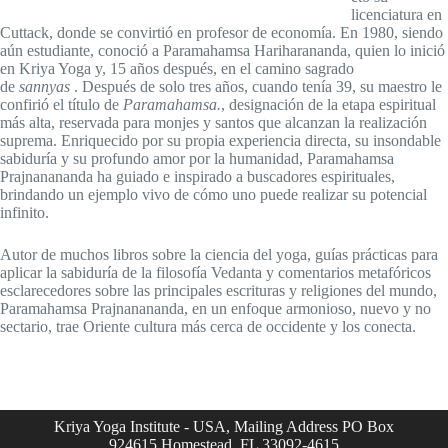
licenciatura en
Cuttack, donde se convirtió en profesor de economía. En 1980, siendo
aún estudiante, conoció a Paramahamsa Hariharananda, quien lo inició
en Kriya Yoga y, 15 años después, en el camino sagrado
de
sannyas
. Después de solo tres años, cuando tenía 39, su maestro le
confirió el título de
Paramahamsa.
, designación de la etapa espiritual
más alta, reservada para monjes y santos que alcanzan la realización
suprema. Enriquecido por su propia experiencia directa, su insondable
sabiduría y su profundo amor por la humanidad, Paramahamsa
Prajnanananda ha guiado e inspirado a buscadores espirituales,
brindando un ejemplo vivo de cómo uno puede realizar su potencial
infinito.
Autor de muchos libros sobre la ciencia del yoga, guías prácticas para
aplicar la sabiduría de la filosofía Vedanta y comentarios metafóricos
esclarecedores sobre las principales escrituras y religiones del mundo,
Paramahamsa Prajnanananda, en un enfoque armonioso, nuevo y no
sectario, trae Oriente cultura más cerca de occidente y los conecta.
Kriya Yoga Institute - USA, Mailing Address PO Box
924615 Homestead, FL 33092-4615