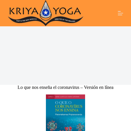
S
a
l
t
a
r
a
l
c
o
n
t
e
n
i
d
Lo que nos enseña el coronavirus – Versión en línea
o